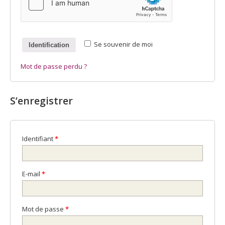
SIROPS CRÈMES & LIQUEURS
Se souvenir de moi
Identification
VINAIGRES À LA PULPE DE FRUITS
Mot de passe perdu ?
CONFITS
S’enregistrer
POIVRE DE CASSIS
Identifiant
*
E-mail
*
Mot de passe
*