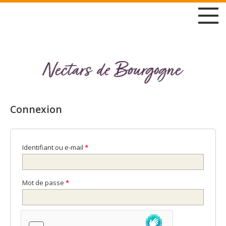
BIO
NECTARS & JUS 75CL
NECTARS & JUS 25CL
Connexion
GAMME BERNARD LOISEAU
PÉTILLANTS DE FRUITS
Identifiant ou e-mail
*
COULIS DE FRUITS
Mot de passe
*
GELÉES & CONFITURES
LES CORBEILLES